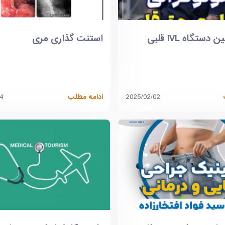
ستگاه IVL قلبی
استنت گذاری مری
2025/02/02
ادامه مطلب
04