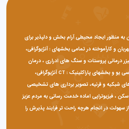
به منظور ایجاد محیطی آرام بخش و دلپذیر برای
ان و کارآموخته در تمامی بخشهای : آنژیوگرافی،
لیزر درمانی پروستات و سنگ های ادراری ، درمان
پروستات به روش ریزوم، اورژانس ، چشم ، گوش و حلق ، بینی ، داخلی ، اطفال ، جراحی ، سی سی یو ، آی سی یو و بخشهای پاراکلینیک : CT آنژیوگرافی،
ای شبکیه و قرنیه، تصویر برداری های تشخیصی
سکن ، فیزیوتراپی اماده خدمت رسانی به مردم عزیز
 سهولت در انجام هرچه راحت تر فرایند پذیرش را