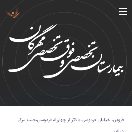
قزوین، خیابان فردوسی،بالاتر از چهارراه فردوسی،جنب مرکز
دیالیز