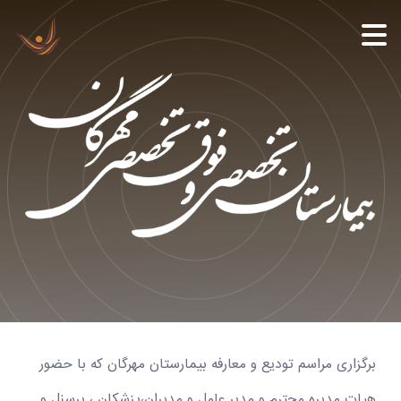
برگزاری مراسم تودیع و معارفه بیمارستان مهرگان که با حضور
هیات مدیره محترم و مدیر عامل و مدیران،پزشکان ، پرسنل و