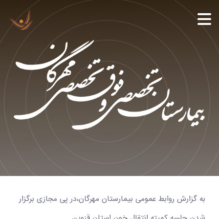
به گزارش روابط عمومی بیمارستان مهرگان،در پی مجازی برگزار
شدن جلسه کمیته انتقال خون استان قزوین