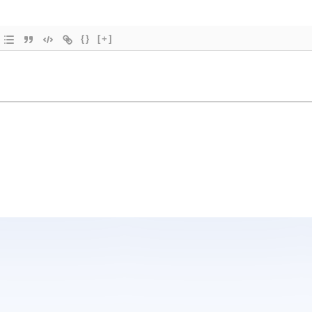
{}
[+]