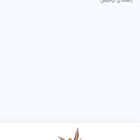
راهنمای ترخیص