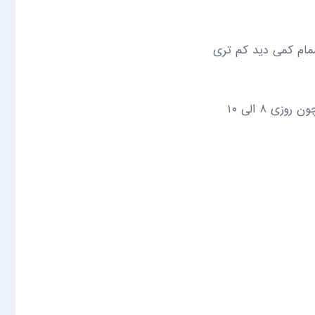
 چشمام کمی دید کم تری
چون شغلم رانندگی هست میخواست ببینم میتونم فعالیتمو شروع کنم یا نه چون روزی ۸ الی ۱۰