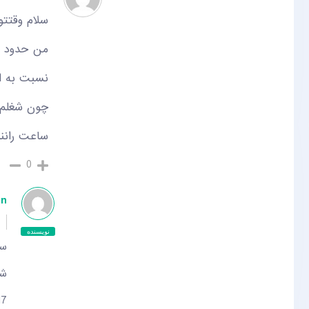
سلام وقتتو
نسبت به ا
ساعت رانند
0
in
نویسنده
سل
شم
17