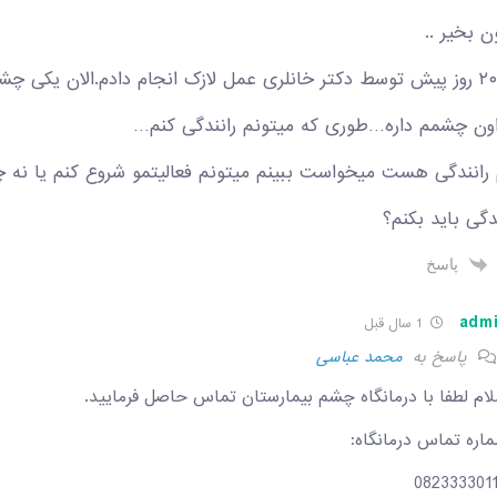
ن بخیر ..
من حدود ۲۰ روز پیش توسط دکتر خانلری عمل لازک انجام دادم.الان یکی
ون چشمم داره…طوری که میتونم رانندگی کنم…
گی باید بکنم؟
پاسخ
adm
1 سال قبل
پاسخ به
محمد عباسی
ام لطفا با درمانگاه چشم بیمارستان تماس حاصل فرمایید.
اره تماس درمانگاه:
082333301