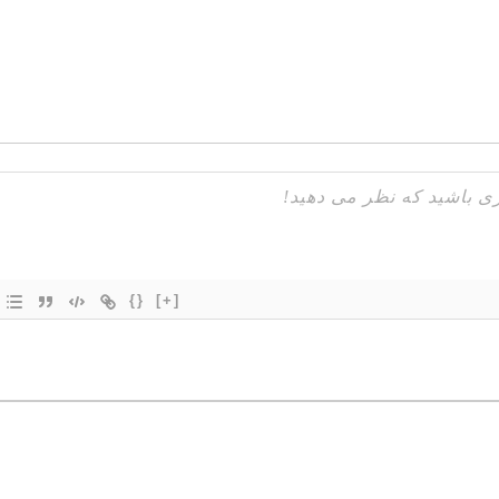
{}
[+]