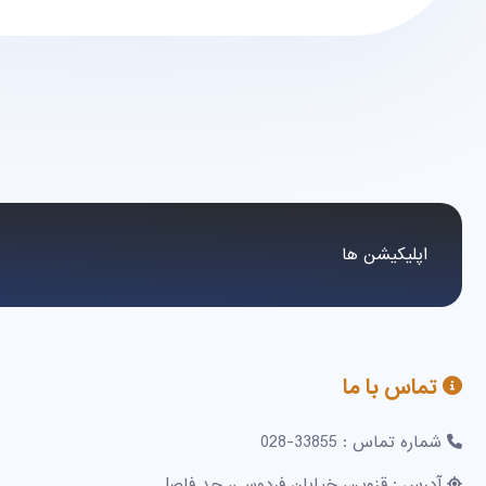
اپلیکیشن ها
تماس با ما
شماره تماس : 33855-028
آدرس : قزوین، خیابان فردوسی، حد فاصل