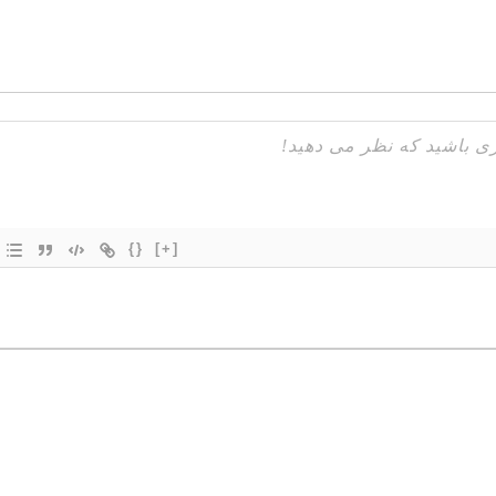
{}
[+]