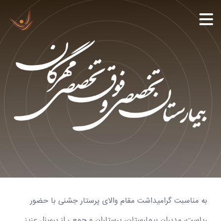
به مناسبت گرامیداشت مقام والای پرستار جشنی با حضور
ریاست، مدیران بیمارستان، پرستاران و جمعی از پرسنل عزیز