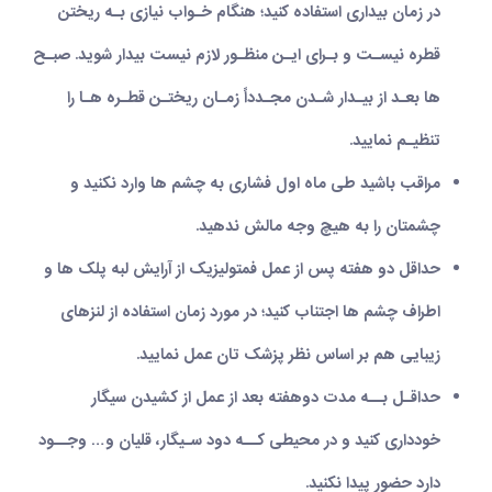
در زمان بیداری استفاده کنید؛ هنگام خـواب نیازی بـه ریختن
قطره نیسـت و بـرای ایـن منظـور لازم نیست بیدار شوید. صبـح
ها بعـد از بیـدار شـدن مجـدداً زمـان ریختـن قطـره هـا را
تنظیـم نمایید.
مراقب باشید طی ماه اول فشاری به چشم ‏ها وارد نکنید و
چشم‏تان را به‏ هیچ وجه مالش ندهید.
حداقل دو هفته پس از عمل فمتولیزیک از آرایش لبه پلک‏ ها و
اطراف چشم ‏ها اجتناب کنید؛ در مورد زمان استفاده از لنزهای
زیبایی هم بر اساس نظر پزشک تان عمل نمایید.
حداقـل بــه مدت دوهفته بعد از عمل از كشیدن سیگار
خودداری کنید و در محیطی كــه دود سـیگار، قلیان و… وجــود
دارد حضور پیدا نکنید.