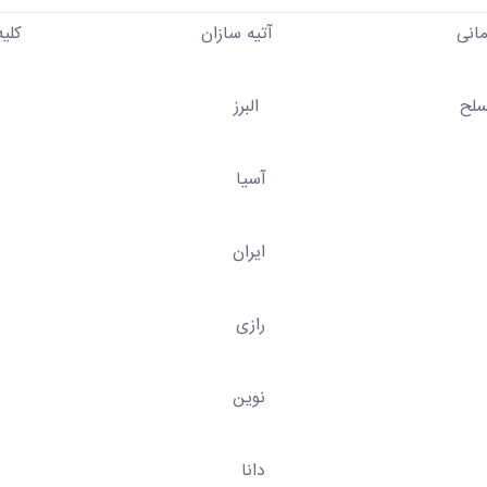
یه سازان کلیه بانک 
ح البرز
ا
ان
ی
ن
ا