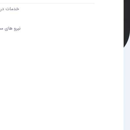
خدمات درمانی آت
نیرو های مسل
آسی
ایر
راز
نوی
دان