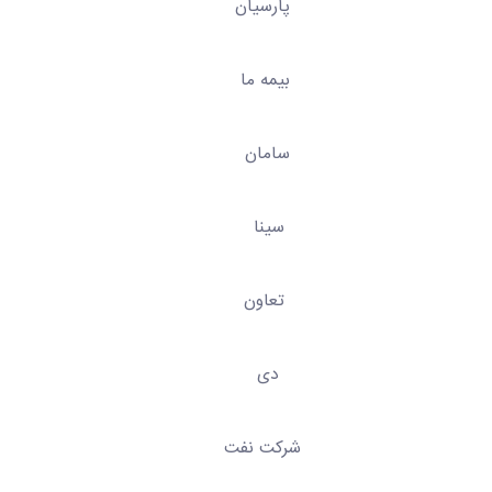
ان
ما
ان
ا
ون
نفت