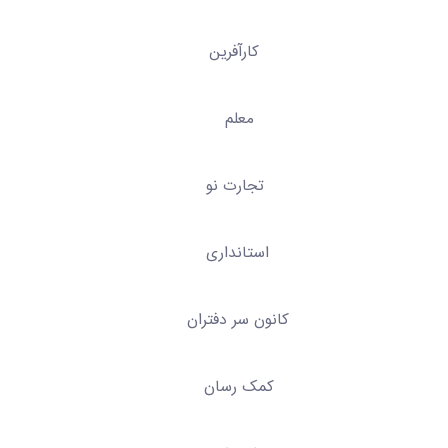
رین
م
 نو
اری
دفتران
سان