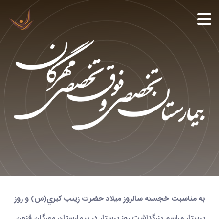
به مناسبت خجسته سالروز ميلاد حضرت زينب كبري(س) و روز
پرستار مراسم بزرگداشت روز پرستار در بیمارستان مهرگان قزون