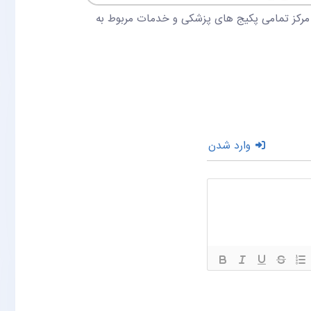
 عمومی بیمارستان مهرگان طی بازدید صورت گرفته توسط کارشناسان IPD بیمارستان مهرگان از واحد IPD این مرکز تمامی پکیج های پزشکی و خدمات مربوط به
وارد شدن