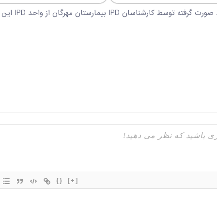
به گزارش روابط
{}
[+]