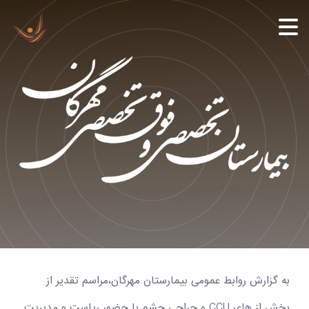
به گزارش روابط عمومی بیمارستان مهرگان،مراسم تقدیر از
بخش از هاي CCU و جراحی چشم با حضور ریاست و مديريت