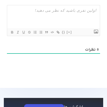
{}
[+]
نظرات
0