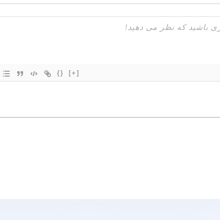
{}
[+]