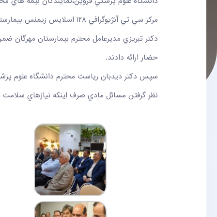
دانشگاه علوم پزشكي قزوين،نمايندگان بيمه هاي مخ
مركز سي تي آنژيوگرافي ١٢٨ اسلايس زيمنس بيمارستان مهرگان افتتاح گرديد.
دكتر تبريزي مديرعامل محترم بيمارستان مهرگان ضمن
حضار ارائه دادند.
سپس دكتر ديدبان رياست محترم دانشگاه علوم پزشكي 
نظر گرفتن مسائل مادي صرف اينكه نيازهاي سلامت است