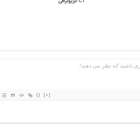
CT آنِژیوگرافی
{}
[+]