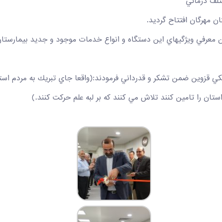
تلف درماني
 معرفي ويژگيهاي اين دستگاه و انواع خدمات موجود و جديد بيمارستان 
قزوين ضمن تشكر و قدرداني فرمودند:(واقعا جاي تبريك به مردم استان 
ان را تامين كنند تلاش مي كنند كه بر لبه علم حركت كنند.)