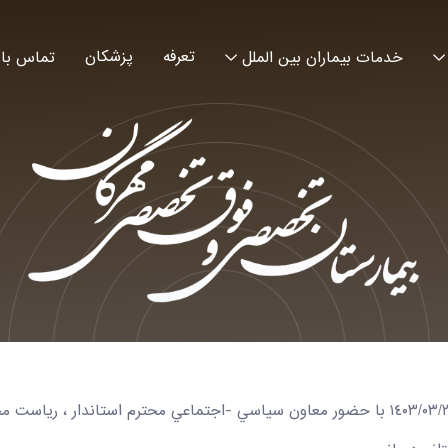
تعرفه
پزشکان
خدمات بیماران بین الملل
تماس با 
به گزارش روابط عمومي بيمارستان مهرگان در تاريخ ١٤٠٣/٠٣/٢١ با حضور معاون سياسي -اجتماعي 