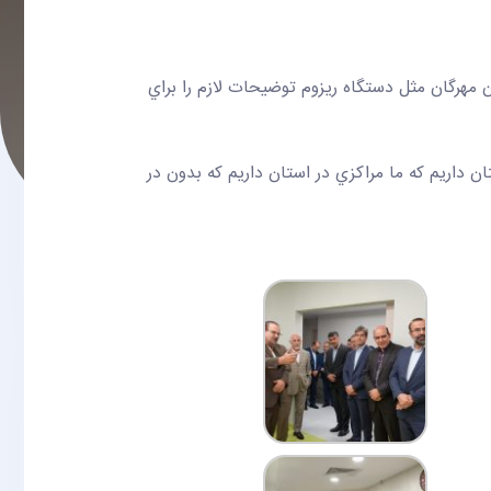
مهرگان مثل دستگاه ريزوم توضيحات لازم را براي
داريم كه ما مراكزي در استان داريم كه بدون در