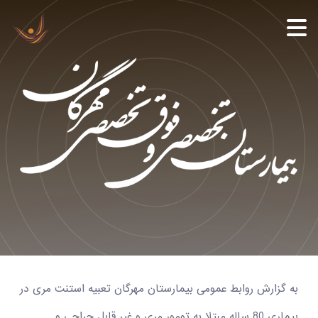
به گزارش روابط عمومی بیمارستان مهرگان تعبیه استنت مری در
بیماری 80 ساله مبتلا به تومور مری و غیر قابل جراحی و