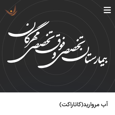
آب مروارید(کاتاراکت)